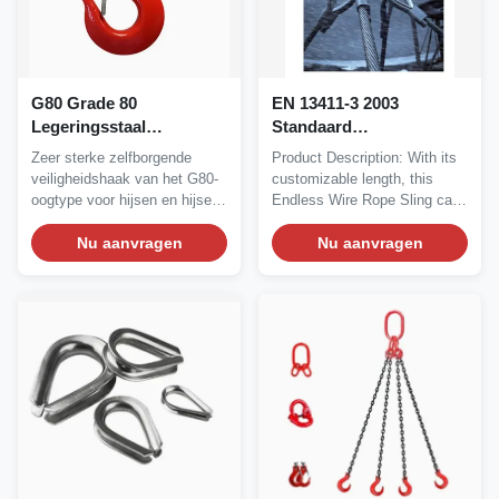
G80 Grade 80
EN 13411-3 2003
Legeringsstaal
Standaard
Zelfborgende
warmdraadtouwknipper
Zeer sterke zelfborgende
Product Description: With its
Veiligheidshaak met
voor het snijden van
veiligheidshaak van het G80-
customizable length, this
Automatisch
gegalvaniseerd
oogtype voor hijsen en hijsen.
Endless Wire Rope Sling can
Vergrendelingsmechanisme
staaldraadtouw met
Voldoet aan...
be adjusted...
en Verzinkte Afwerking
Nu aanvragen
stalen kern
Nu aanvragen