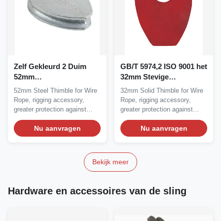
Zelf Gekleurd 2 Duim
GB/T 5974,2 ISO 9001 het
52mm
32mm Stevige
Staalkabelvingerhoedje
Vingerhoedje van de
52mm Steel Thimble for Wire
32mm Solid Thimble for Wire
Draadkabel
Rope, rigging accessory,
Rope, rigging accessory,
greater protection against
greater protection against
wear and...
wear and...
Nu aanvragen
Nu aanvragen
Bekijk meer
Hardware en accessoires van de sling