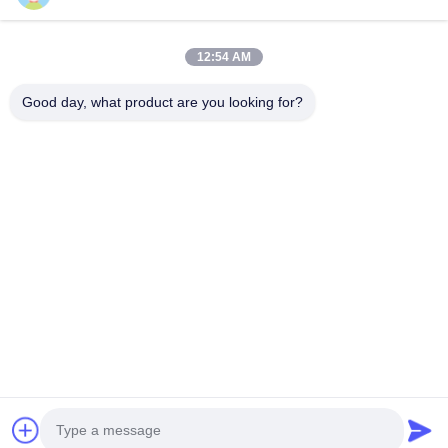
Snelle Links
12:54 AM
Huis
Producten
Video's
Ongeveer Ons
Good day, what product are you looking for?
Fabrieksreis
Kwaliteitscontrole
Contacteer Ons
Nieuws
Gevallen
Neem Contact Met Ons Op
+86-21-13802941278
+86-21-61766112
info@anfeng-chain.com
Auteursrecht © 2021-2026 Shanghai Anfeng Lifting & Rigging LTD.. Alle
rechten voorbehouden.