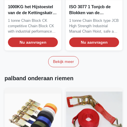
1000KG het Hijstoestel
ISO 3077 1 Tonjcb de
van de de Kettingskatrol
Blokken van de
van CK, het Handblok
Kettingskatrol het
1 tonne Chain Block CK
1 tonne Chain Block type JCB
van de Kettingskatrol
Industriële Opheffen
competitive Chain Block CK
High Strength Industrial
with industrial performance
Manual Chain Hoist, safe and
Description Chain...
reliable...
Nu aanvragen
Nu aanvragen
Bekijk meer
palband onderaan riemen