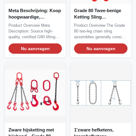
Meta Beschrijving: Koop
Grade 80 Twee-benige
hoogwaardige,
Ketting Sling
gecertificeerde G80
Assemblages Zware
Product Overview Meta
Product Overview The Grade
hijskettingen in bulk
Hefoplossingen
Description: Source high-
80 two-leg chain sling
tegen directe
quality, certified G80 lifting
assemblies generally consist
fabrieksprijzen.
chains in bulk at...
of a large Master...
Ontworpen voor
Nu aanvragen
Nu aanvragen
veeleisende industrieën
in Nieuw-Zeeland, de VS
en Europa. Bekijk
specificaties, voordelen
en
Zware hijsketting met
1'zware hefketens,