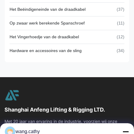
Het Beëindigeneinde van de draadkabel
(37)
Op zwaar werk berekende Spanschroef
(11)
Het Vingerhoedje van de draadkabel
(12)
Hardware en accessoires van de sling
(34)
Shanghai Anfeng Lifting & Rigging LTD.
Met 20 jaar van ervaring in de industrie, voorzien wij onze
klanten van premie die & producten en douane-ontworpen het
wang.cathy
opheffen oplossingen...