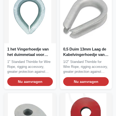
1 het Vingerhoedje van
0,5 Duim 13mm Laag de
het duimmetaal voor
Kabelvingerhoedje van
Kabel, het ENGELSE
het Koolstof Vloeistaal
1" Standard Thimble for Wire
1/2" Standard Thimble for
13411-1 vingerhoedje
Rope, rigging accessory,
Wire Rope, rigging accessory,
van de draadkabel
greater protection against
greater protection against
wear and...
wear and...
Nu aanvragen
Nu aanvragen