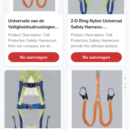
Universele van de
2-D Ring Nylon Universal
Veiligheidsuitrustingen
Safety Harness-
van de
Steunterughoudendheid
Product Description: Fall
Product Description: Fall
Dalingsbescherming de
voor Professioneel
Protection Safety Harnesses
Protection Safety Harnesses
Steunterughoudendheid
Gebruik
from our company are an
provide the ultimate protection
met Weerspiegelende
essential piece of...
for workers...
Stroken
Nu aanvragen
Nu aanvragen