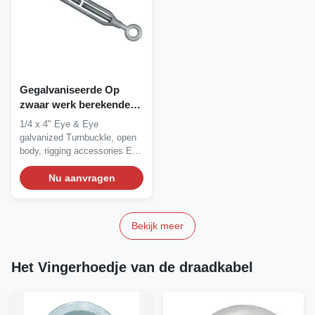
Gegalvaniseerde Op
zwaar werk berekende
Spanschroef 0,25 X 4 van
1/4 x 4" Eye & Eye
ISO“
galvanized Turnbuckle, open
body, rigging accessories Eye
& Eye...
Nu aanvragen
Bekijk meer
Het Vingerhoedje van de draadkabel