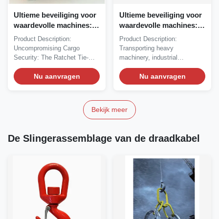
Ultieme beveiliging voor
Ultieme beveiliging voor
waardevolle machines:
waardevolle machines:
De 50mm zware
De 50mm zware
Product Description:
Product Description:
spanband
spanband
Uncompromising Cargo
Transporting heavy
Security: The Ratchet Tie-
machinery, industrial
Down Strap Re-engineered
equipment, or construction
for...
Nu aanvragen
plant...
Nu aanvragen
Bekijk meer
De Slingerassemblage van de draadkabel