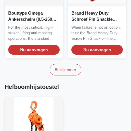
Bouttype Omega
Brand Heavy Duty
Ankerschalm (0,5-250
Schroef Pin Shackle
Ton WLL) | Voor
Superieure Lifting &
For the most critical, high-
When failure is not an option,
Maximale Veiligheid &
Rigging Veiligheid
stakes lifting and mooring
trust the Brand Heavy Duty
Extreme Belastingen
operations, the standard
Screw Pin Shackle—the
screw pin shackle...
cornerstone of...
Nu aanvragen
Nu aanvragen
Bekijk meer
Hefboomhijstoestel