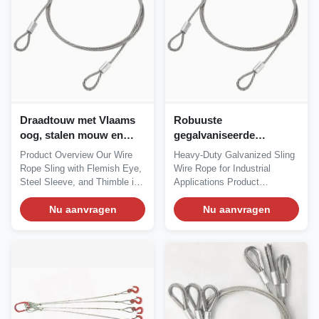
Draadtouw met Vlaams
Robuuste
oog, stalen mouw en
gegalvaniseerde
duim
staaldraadstrop met
Product Overview Our Wire
Heavy-Duty Galvanized Sling
aanpasbare lengtes voor
Rope Sling with Flemish Eye,
Wire Rope for Industrial
industrieel hijsen
Steel Sleeve, and Thimble is
Applications Product
designed for...
Overview Our Heavy-Duty...
Nu aanvragen
Nu aanvragen