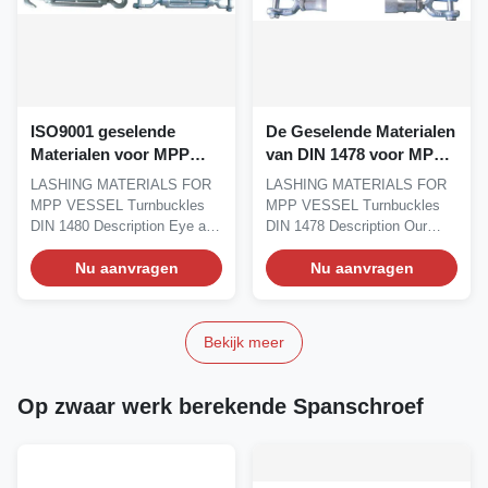
ISO9001 geselende
De Geselende Materialen
Materialen voor MPP
van DIN 1478 voor MPP
Schipspanschroeven
SCHIPspanschroeven
LASHING MATERIALS FOR
LASHING MATERIALS FOR
DIN 1480
MPP VESSEL Turnbuckles
MPP VESSEL Turnbuckles
DIN 1480 Description Eye and
DIN 1478 Description Our
eye webbing sling has...
Open Spelter Socket is...
Nu aanvragen
Nu aanvragen
Bekijk meer
Op zwaar werk berekende Spanschroef