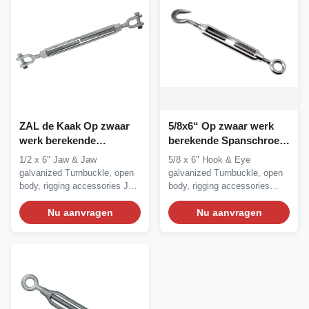
ZAL de Kaak Op zwaar
5/8x6“ Op zwaar werk
werk berekende
berekende Spanschroef,
Spanschroef van
Open
1/2 x 6" Jaw & Jaw
5/8 x 6" Hook & Eye
1000KG 0.5x6“
Lichaamsspanschroef
galvanized Turnbuckle, open
galvanized Turnbuckle, open
body, rigging accessories Jaw
body, rigging accessories
& Jaw...
Hook & Eye...
Nu aanvragen
Nu aanvragen