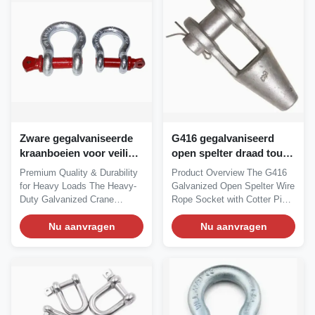
Zware gegalvaniseerde
G416 gegalvaniseerd
kraanboeien voor veilig
open spelter draad touw
industriële opheffen
stopcontact met Cotter
Premium Quality & Durability
Product Overview The G416
Pin
for Heavy Loads The Heavy-
Galvanized Open Spelter Wire
Duty Galvanized Crane
Rope Socket with Cotter Pin
Shackle is...
is a...
Nu aanvragen
Nu aanvragen