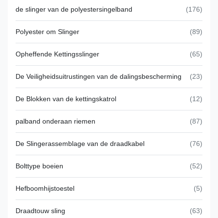
de slinger van de polyestersingelband
(176)
Polyester om Slinger
(89)
Opheffende Kettingsslinger
(65)
De Veiligheidsuitrustingen van de dalingsbescherming
(23)
De Blokken van de kettingskatrol
(12)
palband onderaan riemen
(87)
De Slingerassemblage van de draadkabel
(76)
Bolttype boeien
(52)
Hefboomhijstoestel
(5)
Draadtouw sling
(63)