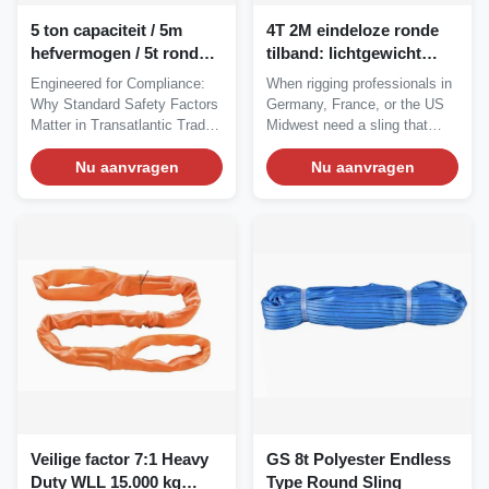
5 ton capaciteit / 5m
4T 2M eindeloze ronde
hefvermogen / 5t ronde
tilband: lichtgewicht
riem sling
heffen, zware
Engineered for Compliance:
When rigging professionals in
bescherming voor Euro-
Why Standard Safety Factors
Germany, France, or the US
en Amerikaanse normen
Matter in Transatlantic Trade
Midwest need a sling that
In the...
balances...
Nu aanvragen
Nu aanvragen
Veilige factor 7:1 Heavy
GS 8t Polyester Endless
Duty WLL 15.000 kg
Type Round Sling