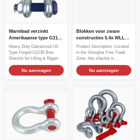
Warmbad verzinkt
Blokken voor zware
Amerikaanse type G2130
constructies 5.4x WLL
boogsluiting met 12 ton
30T-175T 2x
Heavy Duty Galvanized US
Product Description: Located
hefvermogen voor zwaar
beveiligingsbelasting 4x
Type Forged G2130 Bow
in the Shanghai Free Trade
hijswerk
minimale breekbelasting
Shackle for Lifting & Rigging
Zone, this shackle is
Applications...
manufactured to the...
Nu aanvragen
Nu aanvragen