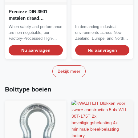
Precieze DIN 3901
metalen draad
touwketels gecertificeerd
When safety and performance
In demanding industrial
voor veeleisende liften
are non-negotiable, our
environments across New
Factory-Processed High-
Zealand, Europe, and North
Quality DIN 3901 Metal...
America, safety and...
Nu aanvragen
Nu aanvragen
Bekijk meer
Bolttype boeien