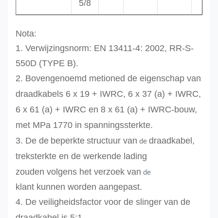
5/8
Nota:
1. Verwijzingsnorm:
EN 13411-4: 2002, RR-S-
550D (TYPE B).
2.
Bovengenoemd metioned de eigenschap van
draadkabels
6 x 19 + IWRC,
6 x 37 (a) + IWRC,
6 x 61 (a) + IWRC en 8 x 61 (a) + IWRC-
bouw,
met MPa 1770 in spanningssterkte.
3.
De de
beperkte
structuur van
draadkabel,
de
treksterkte
en de werkende lading
zouden
volgens het verzoek van
de
klant kunnen worden aangepast.
4.
De veiligheidsfactor voor de slinger van de
draadkabel is 5:1.