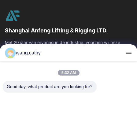
Shanghai Anfeng Lifting & Rigging LTD.
Met 20 jaar van ervaring in de industrie, voorzien wij onze
klanten van premie die & producten en douane-ontworpen het
wang.cathy
opheffen oplossingen...
Snelle Links
5:32 AM
Huis
Producten
Video's
Ongeveer Ons
Good day, what product are you looking for?
Fabrieksreis
Kwaliteitscontrole
Contacteer Ons
Nieuws
Gevallen
Neem Contact Met Ons Op
0086-21-13802941278