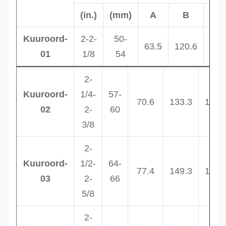
(in.)
(mm)
A
B
C
Kuuroord-
2-2-
50-
63.5
120.6
133
01
1/8
54
2-
Kuuroord-
1/4-
57-
70.6
133.3
146.
02
2-
60
3/8
2-
Kuuroord-
1/2-
64-
77.4
149.3
170.
03
2-
66
5/8
2-