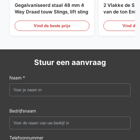
Gegalvaniseerd staal 48 mm 4
2 Vlakke de Sin
Way Draad touw Slings, lift sling
van de ton Enig
Eindeloze Ophef
Vind de beste prijs
Vind de b
Stuur een aanvraag
Naam *
Bedrijfsnaam
Telefoonnummer