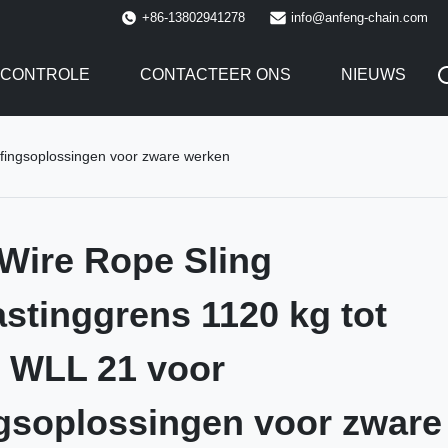
+86-13802941278
info@anfeng-chain.com
SCONTROLE
CONTACTEER ONS
NIEUWS
ffingsoplossingen voor zware werken
Wire Rope Sling
stinggrens 1120 kg tot
 WLL 21 voor
gsoplossingen voor zware