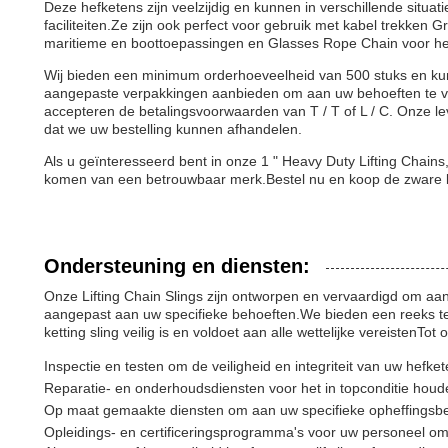
Deze hefketens zijn veelzijdig en kunnen in verschillende situa
faciliteiten.Ze zijn ook perfect voor gebruik met kabel trekken 
maritieme en boottoepassingen en Glasses Rope Chain voor het
Wij bieden een minimum orderhoeveelheid van 500 stuks en kun
aangepaste verpakkingen aanbieden om aan uw behoeften te vol
accepteren de betalingsvoorwaarden van T / T of L / C. Onze lev
dat we uw bestelling kunnen afhandelen.
Als u geïnteresseerd bent in onze 1 " Heavy Duty Lifting Chains
komen van een betrouwbaar merk.Bestel nu en koop de zware lift
Ondersteuning en diensten:
Onze Lifting Chain Slings zijn ontworpen en vervaardigd om a
aangepast aan uw specifieke behoeften.We bieden een reeks te
ketting sling veilig is en voldoet aan alle wettelijke vereistenTo
Inspectie en testen om de veiligheid en integriteit van uw hefke
Reparatie- en onderhoudsdiensten voor het in topconditie hou
Op maat gemaakte diensten om aan uw specifieke opheffingsbe
Opleidings- en certificeringsprogramma's voor uw personeel om 