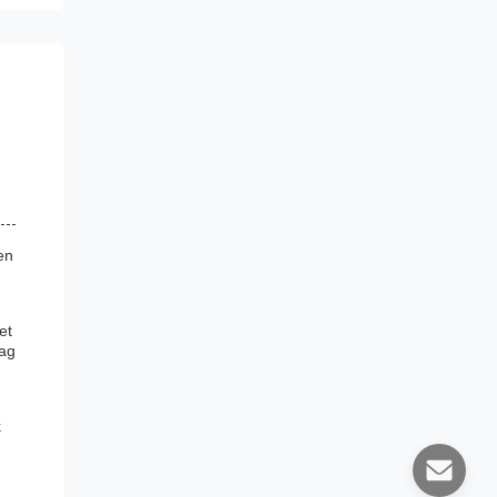
en
et
rag
k