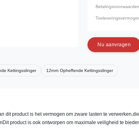
Betalingsvoorwaarden
Toeleveringsvermoge
N
u
a
a
n
v
r
a
g
e
n
de Kettingsslinger
12mm Opheffende Kettingsslinger
n dit product is het vermogen om zware lasten te verwerken.die
enDit product is ook ontworpen om maximale veiligheid te biede