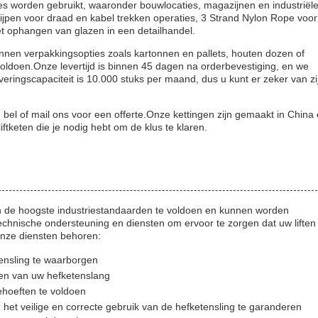
ties worden gebruikt, waaronder bouwlocaties, magazijnen en industriël
Grijpen voor draad en kabel trekken operaties, 3 Strand Nylon Rope voor
 ophangen van glazen in een detailhandel.
nen verpakkingsopties zoals kartonnen en pallets, houten dozen of
doen.Onze levertijd is binnen 45 dagen na orderbevestiging, en we
eringscapaciteit is 10.000 stuks per maand, dus u kunt er zeker van zi
, bel of mail ons voor een offerte.Onze kettingen zijn gemaakt in China
keten die je nodig hebt om de klus te klaren.
an de hoogste industriestandaarden te voldoen en kunnen worden
chnische ondersteuning en diensten om ervoor te zorgen dat uw liften
t onze diensten behoren:
tensling te waarborgen
den van uw hefketenslang
hoeften te voldoen
het veilige en correcte gebruik van de hefketensling te garanderen