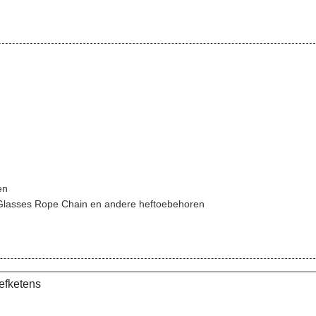
en
 Glasses Rope Chain en andere heftoebehoren
efketens