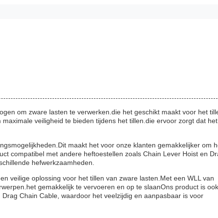
ogen om zware lasten te verwerken.die het geschikt maakt voor het till
ximale veiligheid te bieden tijdens het tillen.die ervoor zorgt dat het
kkingsmogelijkheden.Dit maakt het voor onze klanten gemakkelijker om h
duct compatibel met andere heftoestellen zoals Chain Lever Hoist en D
erschillende hefwerkzaamheden.
en veilige oplossing voor het tillen van zware lasten.Met een WLL van
oorwerpen.het gemakkelijk te vervoeren en op te slaanOns product is oo
n Drag Chain Cable, waardoor het veelzijdig en aanpasbaar is voor