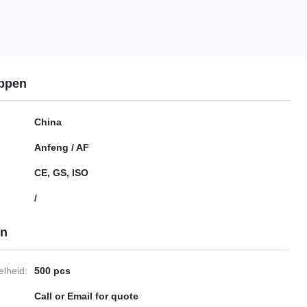
ppen
China
Anfeng / AF
CE, GS, ISO
/
en
lheid:
500 pcs
Call or Email for quote