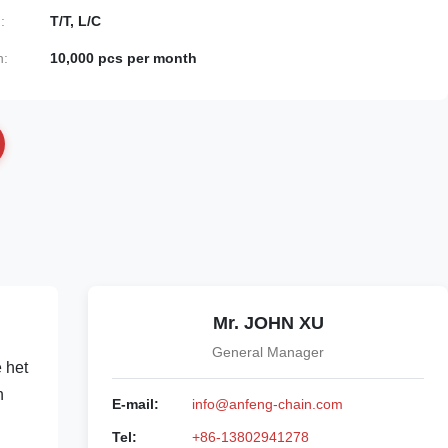
:
T/T, L/C
n:
10,000 pcs per month
Mr. JOHN XU
General Manager
 het
n
E-mail:
info@anfeng-chain.com
Tel:
+86-13802941278