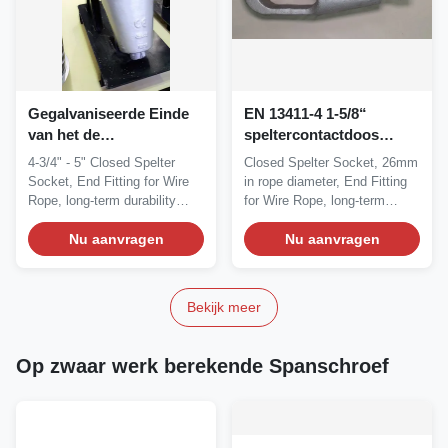
Gegalvaniseerde Einde
EN 13411-4 1-5/8“
van het de
speltercontactdoos
Kabelbeëindigen van de
26mm de Montage van
4-3/4" - 5" Closed Spelter
Closed Spelter Socket, 26mm
Staal 4-3/4 het“ Draad,
de Kabeldraad
Socket, End Fitting for Wire
in rope diameter, End Fitting
Gesloten Spelter-
Rope, long-term durability
for Wire Rope, long-term
Contactdoos
Wire...
durability...
Nu aanvragen
Nu aanvragen
Bekijk meer
Op zwaar werk berekende Spanschroef