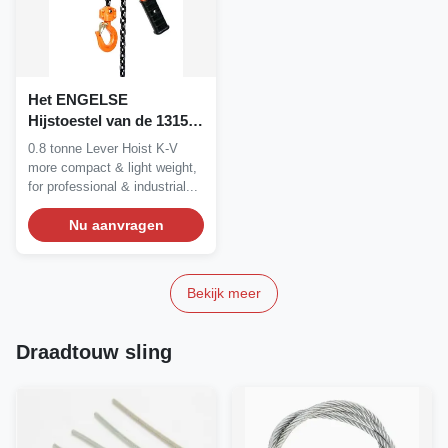
Het ENGELSE
Hijstoestel van de 13157
Industriële Opheffende
0.8 tonne Lever Hoist K-V
0,8 Ton Handhefboom
more compact & light weight,
for professional & industrial...
Nu aanvragen
Bekijk meer
Draadtouw sling