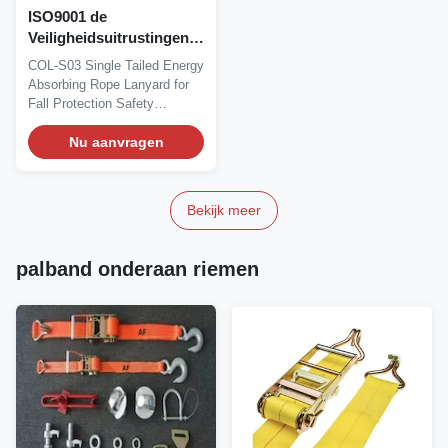
ISO9001 de
Veiligheidsuitrustingen
van de
COL-S03 Single Tailed Energy
dalingsbescherming
Absorbing Rope Lanyard for
Fall Protection Safety
Harness Product...
Nu aanvragen
Bekijk meer
palband onderaan riemen