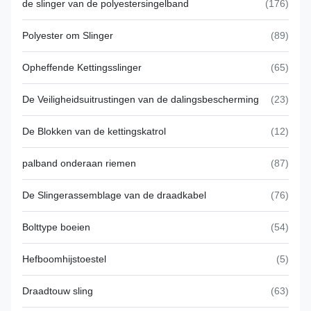
de slinger van de polyestersingelband
(176)
Polyester om Slinger
(89)
Opheffende Kettingsslinger
(65)
De Veiligheidsuitrustingen van de dalingsbescherming
(23)
De Blokken van de kettingskatrol
(12)
palband onderaan riemen
(87)
De Slingerassemblage van de draadkabel
(76)
Bolttype boeien
(54)
Hefboomhijstoestel
(5)
Draadtouw sling
(63)