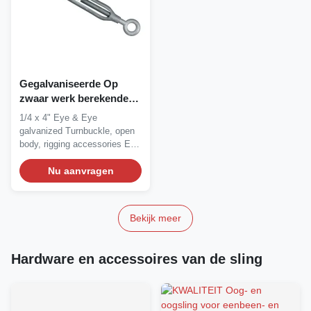
Gegalvaniseerde Op
zwaar werk berekende
Spanschroef 0,25 X 4 van
1/4 x 4" Eye & Eye
ISO“
galvanized Turnbuckle, open
body, rigging accessories Eye
& Eye...
Nu aanvragen
Bekijk meer
Hardware en accessoires van de sling