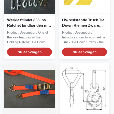
Werklastlimiet 833 lbs
UV-resistentie Truck Tie
Ratchet bindbanden met
Down Riemen Zware
S-haken en duurzaam
riemen voor veilig
Product Description: One of
Product Description:
polyestermateriaal
vervoer
the key features of the
Introducing our top-of-the-line
Holding Ratchet Tie Down
Truck Tie Down Straps - the
Straps is their...
ultimate...
Nu aanvragen
Nu aanvragen