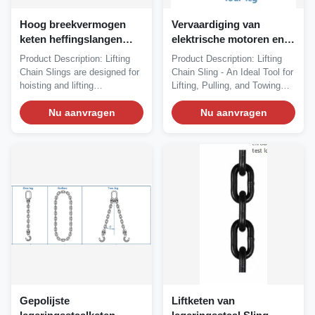
Hoog breekvermogen
Vervaardiging van
keten heffingslangen
elektrische motoren en
verschillende maten
motoren1
Product Description: Lifting
Product Description: Lifting
verkrijgbaar
Chain Slings are designed for
Chain Sling - An Ideal Tool for
hoisting and lifting
Lifting, Pulling, and Towing
applications,...
Lifting...
Nu aanvragen
Nu aanvragen
Gepolijste
Liftketen van