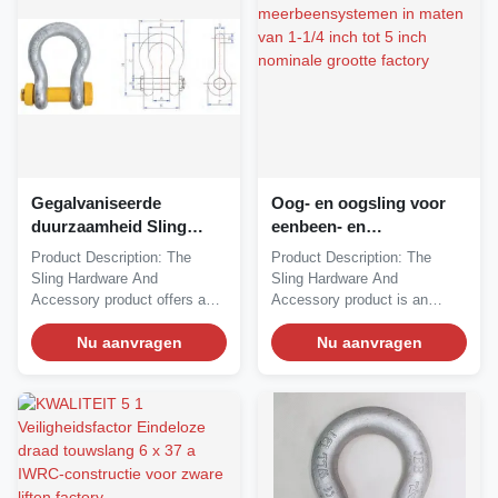
Gegalvaniseerde
Oog- en oogsling voor
duurzaamheid Sling
eenbeen- en
Hardware en accessoires
meerbeensystemen in
Product Description: The
Product Description: The
Veiligheidsfuncties
maten van 1-1/4 inch tot
Sling Hardware And
Sling Hardware And
voorkomt toevallig
5 inch nominale grootte
Accessory product offers a
Accessory product is an
losschroeven van pin
reliable solution for...
essential component for...
Nu aanvragen
Nu aanvragen