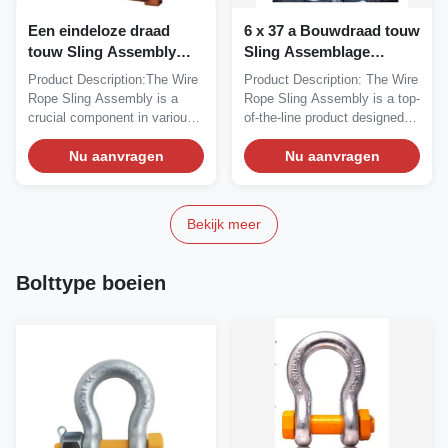
Een eindeloze draad
6 x 37 a Bouwdraad touw
touw Sling Assembly
Sling Assemblage
Solution met staal kern 6
Uitgerust met standaard
Product Description:The Wire
Product Description: The Wire
X 37 ((a) Constructie
boeien of haak en master
Rope Sling Assembly is a
Rope Sling Assembly is a top-
links 1770 MPa sterkte
crucial component in various
of-the-line product designed
industries,...
for...
Nu aanvragen
Nu aanvragen
Bekijk meer
Bolttype boeien