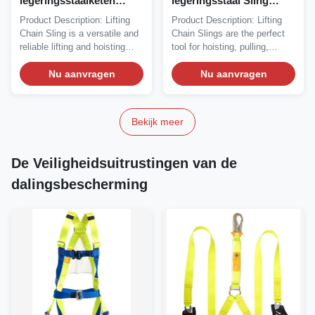
legeringsstaalketen
legeringsstaal Sling
opheffingsslangen voor
Aanpasbare lengte
Product Description: Lifting
Product Description: Lifting
robuuste prestaties
Verschillende maten
Chain Sling is a versatile and
Chain Slings are the perfect
beschikbaar
reliable lifting and hoisting
tool for hoisting, pulling,
tool...
towing, and...
Nu aanvragen
Nu aanvragen
Bekijk meer
De Veiligheidsuitrustingen van de
dalingsbescherming