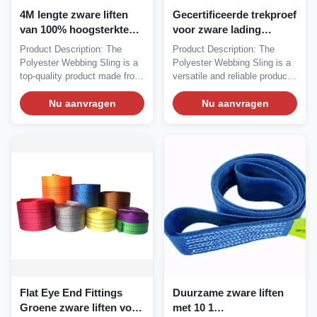
4M lengte zware liften
Gecertificeerde trekproef
van 100% hoogsterkte
voor zware lading
polyester
opheffende slangen en
Product Description: The
Product Description: The
ISO9001 goedgekeurd
Polyester Webbing Sling is a
Polyester Webbing Sling is a
voor zware lading
top-quality product made from
versatile and reliable product
opheffende behoeften
100% High...
designed for...
Nu aanvragen
Nu aanvragen
Flat Eye End Fittings
Duurzame zware liften
Groene zware liften voor
met 10 1