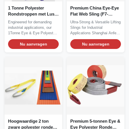
1 Tonne Polyester
Premium China Eye-Eye
Rondstroppen met Lus &
Flat Web Sling (F7-
Lus – De Ultieme
W1/W2-serie)
Engineered for demanding
Ultra-Strong & Versatile Lifting
Oplossing voor Veilig &
industrial applications, our
Slings for Industrial
Efficiënt Zwaar Tillen
1Tonne Eye & Eye Polyester
Applications Shanghai Anfeng
Round Sling...
Lifting...
Nu aanvragen
Nu aanvragen
Hoogwaardige 2 ton
Premium 5-tonnen Eye &
zware polyester ronde
Eye Polyester Ronde