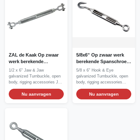
ZAL de Kaak Op zwaar
5/8x6“ Op zwaar werk
werk berekende
berekende Spanschroef,
Spanschroef van
Open
1/2 x 6" Jaw & Jaw
5/8 x 6" Hook & Eye
1000KG 0.5x6“
Lichaamsspanschroef
galvanized Turnbuckle, open
galvanized Turnbuckle, open
body, rigging accessories Jaw
body, rigging accessories
& Jaw...
Hook & Eye...
Nu aanvragen
Nu aanvragen