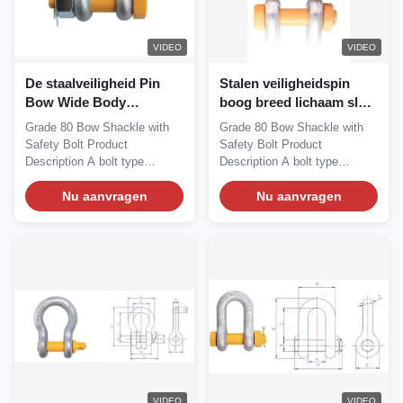
VIDEO
VIDEO
De staalveiligheid Pin
Stalen veiligheidspin
Bow Wide Body
boog breed lichaam slot
Shackles 1,25 Duim ZAL
1,25 inch WLL 12 ton
Grade 80 Bow Shackle with
Grade 80 Bow Shackle with
12 Ton
Safety Bolt Product
Safety Bolt Product
Description A bolt type
Description A bolt type
shackle is a more secure...
shackle is a more secure...
Nu aanvragen
Nu aanvragen
VIDEO
VIDEO