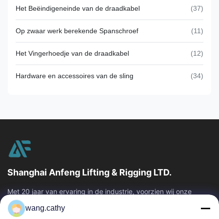
Het Beëindigeneinde van de draadkabel
(37)
Op zwaar werk berekende Spanschroef
(11)
Het Vingerhoedje van de draadkabel
(12)
Hardware en accessoires van de sling
(34)
Shanghai Anfeng Lifting & Rigging LTD.
Met 20 jaar van ervaring in de industrie, voorzien wij onze
klanten van premie die & producten en douane-ontworpen het
wang.cathy
opheffen oplossingen...