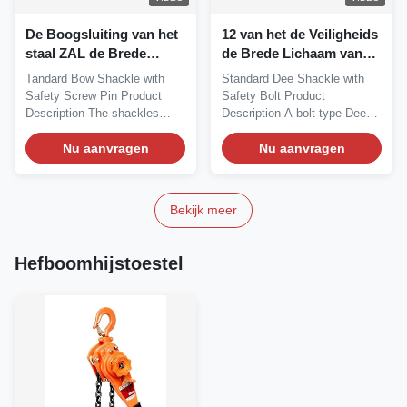
De Boogsluiting van het
12 van het de Veiligheids
staal ZAL de Brede
de Brede Lichaam van
Lichaam met de Speld
het tonstaal Sluitingen
Tandard Bow Shackle with
Standard Dee Shackle with
van de
Hete Onderdompeling
Safety Screw Pin Product
Safety Bolt Product
Veiligheidsschroef 1,25
Gegalvaniseerd Pin Bow
Description The shackles
Description A bolt type Dee
Duim 12 Ton
Shackle
have a large rounded...
Shackle is a more...
Nu aanvragen
Nu aanvragen
Bekijk meer
Hefboomhijstoestel