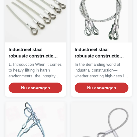
Industrieel staal
Industrieel staal
robuuste constructie
robuuste constructie
zware geperste stalen
zware geperste stalen
1. Introduction When it comes
In the demanding world of
draad touw sling voor de
draad touw sling voor de
to heavy lifting in harsh
industrial construction—
bouw
bouw
environments, the integrity of
whether erecting high-rises in
your...
Auckland,...
Nu aanvragen
Nu aanvragen