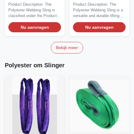
zware toepassingen
veiligheidsfactor en CE-
Product Description: The
Product Description: The
certificaat
Polyester Webbing Sling is
Polyester Webbing Sling is a
classified under the Product
versatile and durable lifting
Category of...
accessory...
Nu aanvragen
Nu aanvragen
Bekijk meer
Polyester om Slinger