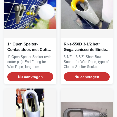
1“ Open Spelter-
Rr-s-550D 3-1/2 het“
Contactdoos met Cotter
Gegalvaniseerde Einde
Pin, de Open Swage-
van het
1" Open Spelter Socket (with
3-1/2" - 3-5/8" Short Bow
Kabel van de
staalkabelbeëindigen
cotter pin), End Fitting for
Socket for Wire Rope, type of
Contactdoosdraad
Wire Rope, long-term
Closed Spelter Socket,...
durability...
Nu aanvragen
Nu aanvragen