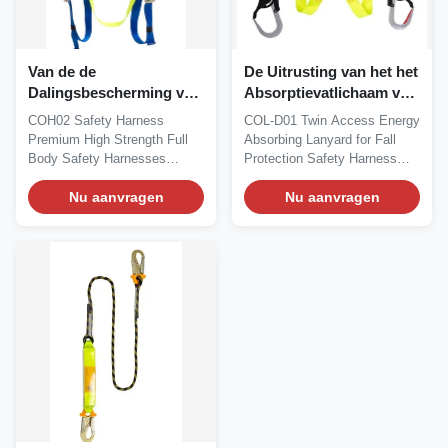
Van de de
De Uitrusting van het het
Dalingsbescherming van
Absorptievatlichaam van
GB 6095 de
GB 6095
COH02 Safety Harness
COL-D01 Twin Access Energy
Veiligheidsuitrustingen,
Premium High Strength Full
Absorbing Lanyard for Fall
Volledige
Body Safety Harnesses
Protection Safety Harness
Lichaamsuitrusting voor
(brand name: COBAIN)...
Description...
het Werken bij Hoogte
Nu aanvragen
Nu aanvragen