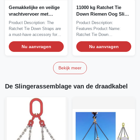
Gemakkelijke en veilige
11000 kg Ratchet Tie
vrachtvervoer met
Down Riemen Oog Sling
veiligheidsfactor 3 1
Hooks En Aanpasbare
Product Description: The
Product Description:
OEM/ODM-diensten
Ratchet Tie Down Straps are
Features:Product Name:
Voor Beveiligd Transport
a must-have accessory for
Ratchet Tie Down
van Goederen
securing your...
StrapsApplication: Securing
Nu aanvragen
/...
Nu aanvragen
Bekijk meer
De Slingerassemblage van de draadkabel