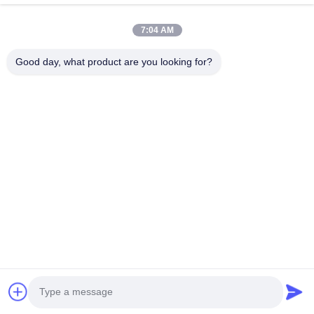
Snelle Links
7:04 AM
Huis
Producten
Video's
Ongeveer Ons
Good day, what product are you looking for?
Fabrieksreis
Kwaliteitscontrole
Contacteer Ons
Nieuws
Gevallen
Neem Contact Met Ons Op
+86-21-13802941278
+86-21-61766112
info@anfeng-chain.com
Auteursrecht © 2021-2026 Shanghai Anfeng Lifting & Rigging LTD.. Alle
rechten voorbehouden.