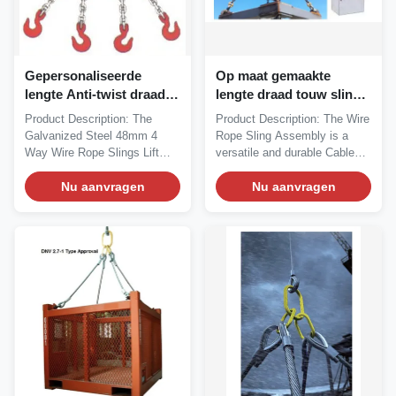
Gepersonaliseerde
Op maat gemaakte
lengte Anti-twist draad
lengte draad touw sling
touw Sling Assembly
assemblage 1770 MPa
Product Description: The
Product Description: The Wire
met stalen kern en
sterkte OEM ODM
Galvanized Steel 48mm 4
Rope Sling Assembly is a
gegalvaniseerd staal
diensten op aanvraag
Way Wire Rope Slings Lift
versatile and durable Cable
Sling is a...
Wire Harness...
Nu aanvragen
Nu aanvragen