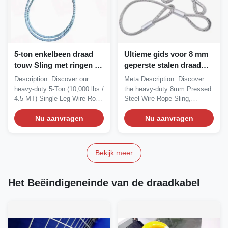
5-ton enkelbeen draad
Ultieme gids voor 8 mm
touw Sling met ringen en
geperste stalen draad
vingers: Premium Lifting
touw slingen voor
Description: Discover our
Meta Description: Discover
Solution (voor NZ, VS,
structurele constructie
heavy-duty 5-Ton (10,000 lbs /
the heavy-duty 8mm Pressed
EU)
4.5 MT) Single Leg Wire Rope
Steel Wire Rope Sling,
Sling with...
engineered for...
Nu aanvragen
Nu aanvragen
Bekijk meer
Het Beëindigeneinde van de draadkabel