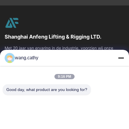
Shanghai Anfeng Lifting & Rigging LTD.
Met 20 jaar van ervaring in de industrie, voorzien wij onze
klanten van premie die & producten en douane-ontworpen het
wang.cathy
opheffen oplossingen...
Snelle Links
9:16 PM
Huis
Producten
Video's
Ongeveer Ons
Good day, what product are you looking for?
Fabrieksreis
Kwaliteitscontrole
Contacteer Ons
Nieuws
Gevallen
Neem Contact Met Ons Op