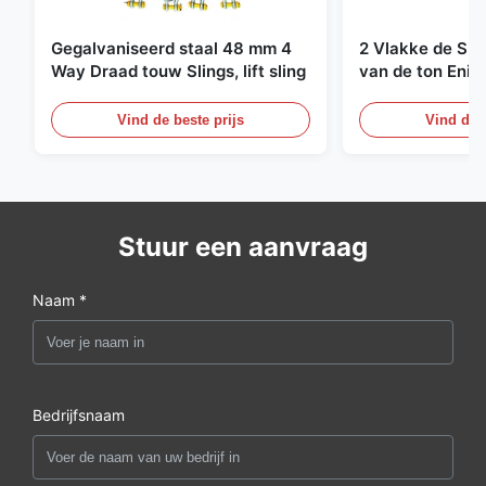
Gegalvaniseerd staal 48 mm 4
2 Vlakke de Sin
Way Draad touw Slings, lift sling
van de ton Enig
Eindeloze Ophef
Vind de beste prijs
Vind de b
Stuur een aanvraag
Naam *
Bedrijfsnaam