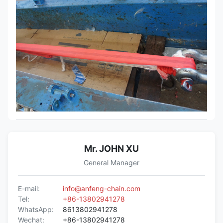
Mr. JOHN XU
General Manager
E-mail:
info@anfeng-chain.com
Tel:
+86-13802941278
WhatsApp:
8613802941278
Wechat:
+86-13802941278