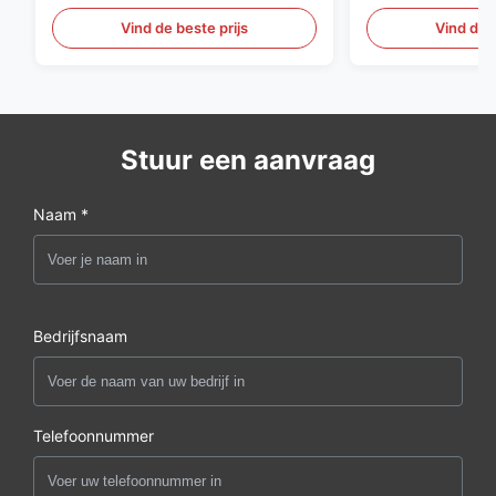
Vind de beste prijs
Vind de b
Stuur een aanvraag
Naam *
Bedrijfsnaam
Telefoonnummer