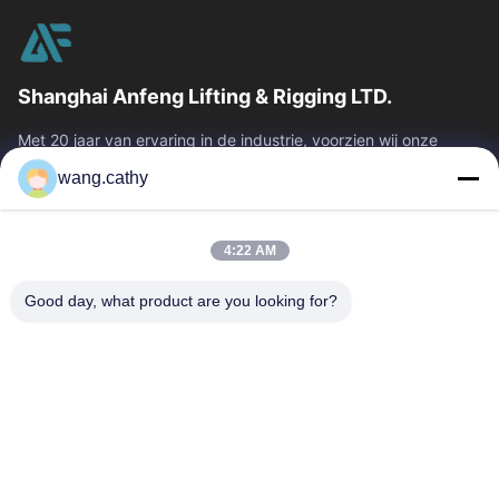
Shanghai Anfeng Lifting & Rigging LTD.
Met 20 jaar van ervaring in de industrie, voorzien wij onze
klanten van premie die & producten en douane-ontworpen het
wang.cathy
opheffen oplossingen...
Snelle Links
4:22 AM
Huis
Producten
Video's
Ongeveer Ons
Good day, what product are you looking for?
Fabrieksreis
Kwaliteitscontrole
Contacteer Ons
Nieuws
Gevallen
Neem Contact Met Ons Op
0086-21-13802941278