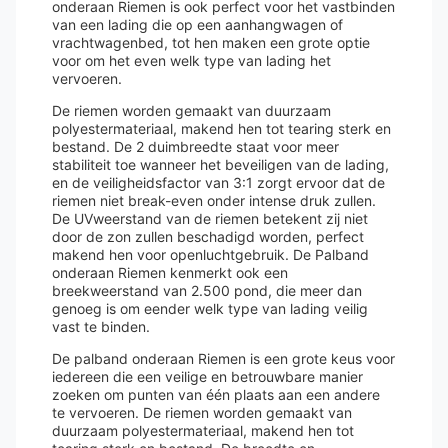
onderaan Riemen is ook perfect voor het vastbinden
van een lading die op een aanhangwagen of
vrachtwagenbed, tot hen maken een grote optie
voor om het even welk type van lading het
vervoeren.
De riemen worden gemaakt van duurzaam
polyestermateriaal, makend hen tot tearing sterk en
bestand. De 2 duimbreedte staat voor meer
stabiliteit toe wanneer het beveiligen van de lading,
en de veiligheidsfactor van 3:1 zorgt ervoor dat de
riemen niet break-even onder intense druk zullen.
De UVweerstand van de riemen betekent zij niet
door de zon zullen beschadigd worden, perfect
makend hen voor openluchtgebruik. De Palband
onderaan Riemen kenmerkt ook een
breekweerstand van 2.500 pond, die meer dan
genoeg is om eender welk type van lading veilig
vast te binden.
De palband onderaan Riemen is een grote keus voor
iedereen die een veilige en betrouwbare manier
zoeken om punten van één plaats aan een andere
te vervoeren. De riemen worden gemaakt van
duurzaam polyestermateriaal, makend hen tot