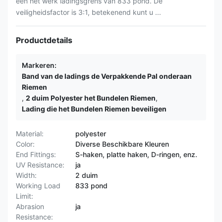
een het werk ladingsgrens van 833 pond. De
veiligheidsfactor is 3:1, betekenend kunt u ...
Productdetails
Markeren:
Band van de ladings de Verpakkende Pal onderaan
Riemen
,
2 duim Polyester het Bundelen Riemen
,
Lading die het Bundelen Riemen beveiligen
Material:
polyester
Color:
Diverse Beschikbare Kleuren
End Fittings:
S-haken, platte haken, D-ringen, enz.
UV Resistance:
ja
Width:
2 duim
Working Load
833 pond
Limit:
Abrasion
ja
Resistance: