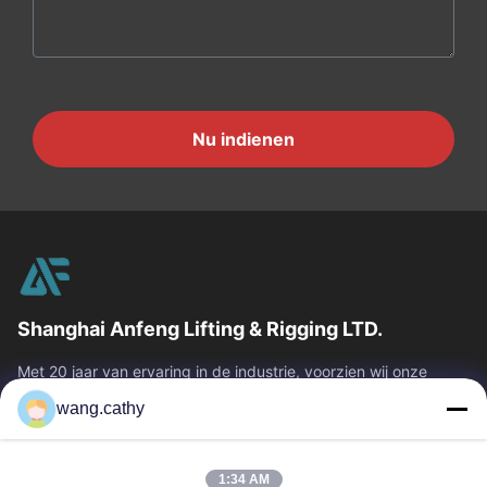
Nu indienen
Shanghai Anfeng Lifting & Rigging LTD.
Met 20 jaar van ervaring in de industrie, voorzien wij onze
klanten van premie die & producten en douane-ontworpen het
wang.cathy
opheffen oplossingen...
Snelle Links
1:34 AM
Huis
Producten