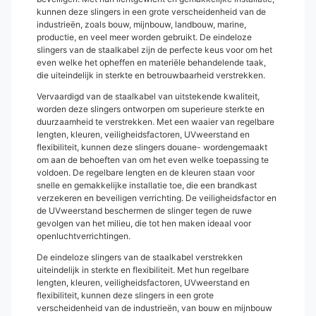
kunnen deze slingers in een grote verscheidenheid van de
industrieën, zoals bouw, mijnbouw, landbouw, marine,
productie, en veel meer worden gebruikt. De eindeloze
slingers van de staalkabel zijn de perfecte keus voor om het
even welke het opheffen en materiële behandelende taak,
die uiteindelijk in sterkte en betrouwbaarheid verstrekken.
Vervaardigd van de staalkabel van uitstekende kwaliteit,
worden deze slingers ontworpen om superieure sterkte en
duurzaamheid te verstrekken. Met een waaier van regelbare
lengten, kleuren, veiligheidsfactoren, UVweerstand en
flexibiliteit, kunnen deze slingers douane- wordengemaakt
om aan de behoeften van om het even welke toepassing te
voldoen. De regelbare lengten en de kleuren staan voor
snelle en gemakkelijke installatie toe, die een brandkast
verzekeren en beveiligen verrichting. De veiligheidsfactor en
de UVweerstand beschermen de slinger tegen de ruwe
gevolgen van het milieu, die tot hen maken ideaal voor
openluchtverrichtingen.
De eindeloze slingers van de staalkabel verstrekken
uiteindelijk in sterkte en flexibiliteit. Met hun regelbare
lengten, kleuren, veiligheidsfactoren, UVweerstand en
flexibiliteit, kunnen deze slingers in een grote
verscheidenheid van de industrieën, van bouw en mijnbouw