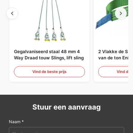
Gegalvaniseerd staal 48 mm 4
2 Vlakke de Sin
Way Draad touw Slings, lift sling
van de ton Enig
Eindeloze Ophef
Vind de beste prijs
Vind de b
Stuur een aanvraag
Naam *