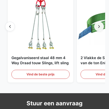
Gegalvaniseerd staal 48 mm 4
2 Vlakke de Sin
Way Draad touw Slings, lift sling
van de ton Enig
Eindeloze Ophef
Vind de beste prijs
Vind de b
Stuur een aanvraag