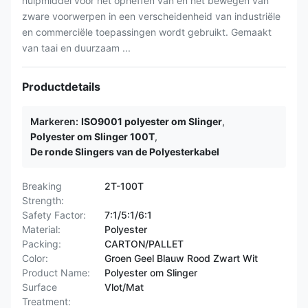
hulpmiddel voor het opheffen van en het bewegen van
zware voorwerpen in een verscheidenheid van industriële
en commerciële toepassingen wordt gebruikt. Gemaakt
van taai en duurzaam ...
Productdetails
Markeren:
ISO9001 polyester om Slinger
,
Polyester om Slinger 100T
,
De ronde Slingers van de Polyesterkabel
Breaking
2T-100T
Strength:
Safety Factor:
7:1/5:1/6:1
Material:
Polyester
Packing:
CARTON/PALLET
Color:
Groen Geel Blauw Rood Zwart Wit
Product Name:
Polyester om Slinger
Surface
Vlot/Mat
Treatment: