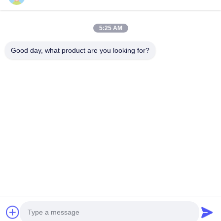
Snelle Links
5:25 AM
Huis
Producten
Video's
Ongeveer Ons
Good day, what product are you looking for?
Fabrieksreis
Kwaliteitscontrole
Contacteer Ons
Nieuws
Gevallen
Neem Contact Met Ons Op
0086-21-13802941278
0086-21-61766112
info@anfeng-chain.com
Auteursrecht © 2021-2026 Shanghai Anfeng Lifting & Rigging LTD.. Alle
rechten voorbehouden.