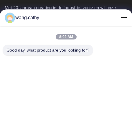
Met 20 jaar van ervaring in de industrie, voorzien wij onze
klanten van premie die & producten en douane-ontworpen het
wang.cathy
opheffen oplossingen...
Snelle Links
8:02 AM
Huis
Producten
Video's
Ongeveer Ons
Good day, what product are you looking for?
Fabrieksreis
Kwaliteitscontrole
Contacteer Ons
Nieuws
Gevallen
Neem Contact Met Ons Op
0086-21-13802941278
0086-21-61766112
info@anfeng-chain.com