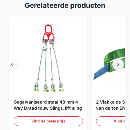
Gerelateerde producten
Gegalvaniseerd staal 48 mm 4
2 Vlakke de Sin
Way Draad touw Slings, lift sling
van de ton Enig
Eindeloze Ophef
Vind de beste prijs
Vind de b