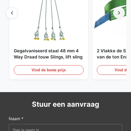
Gegalvaniseerd staal 48 mm 4
2 Vlakke de Sin
Way Draad touw Slings, lift sling
van de ton Enig
Eindeloze Ophef
Vind de beste prijs
Vind de b
Stuur een aanvraag
Naam *