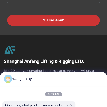
Nu indienen
Shanghai Anfeng Lifting & Rigging LTD.
Met 20 jaar van ervaring in de industrie, voorzien wij onze
klanten van premie die & producten en douane-ontworpen het
wang.cathy
opheffen oplossingen...
Snelle Links
6:09 AM
Huis
Producten
Video's
Ongeveer Ons
Good day, what product are you looking for?