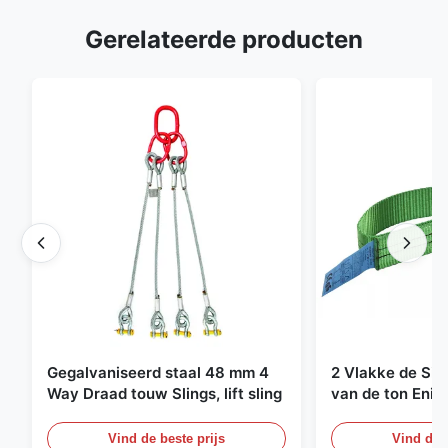
Gerelateerde producten
Gegalvaniseerd staal 48 mm 4
2 Vlakke de Sin
Way Draad touw Slings, lift sling
van de ton Enig
Eindeloze Ophef
Vind de beste prijs
Vind de b