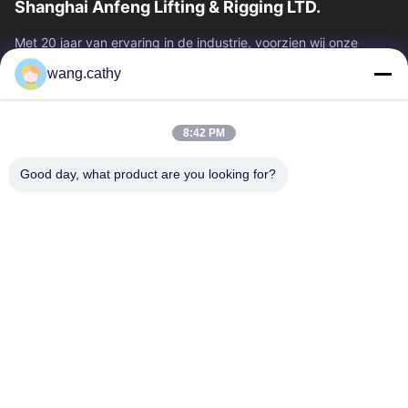
Shanghai Anfeng Lifting & Rigging LTD.
Met 20 jaar van ervaring in de industrie, voorzien wij onze
klanten van premie die & producten en douane-ontworpen het
wang.cathy
opheffen oplossingen...
Snelle Links
8:42 PM
Huis
Producten
Video's
Ongeveer Ons
Good day, what product are you looking for?
Fabrieksreis
Kwaliteitscontrole
Contacteer Ons
Nieuws
Gevallen
Neem Contact Met Ons Op
0086-21-13802941278
0086-21-61766112
info@anfeng-chain.com