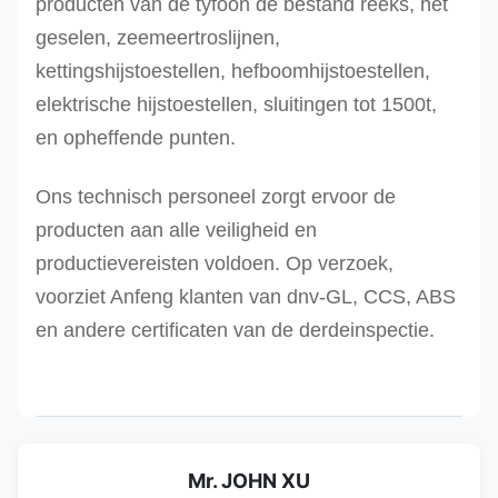
producten van de tyfoon de bestand reeks, het
Ree-
geselen, zeemeertroslijnen,
500T
kettingshijstoestellen, hefboomhijstoestellen,
Andere grootte kan op verzoek worden veroorzaak
elektrische hijstoestellen, sluitingen tot 1500t,
en opheffende punten.
Ons technisch personeel zorgt ervoor de
producten aan alle veiligheid en
productievereisten voldoen. Op verzoek,
voorziet Anfeng klanten van dnv-GL, CCS, ABS
en andere certificaten van de derdeinspectie.
Mr. JOHN XU