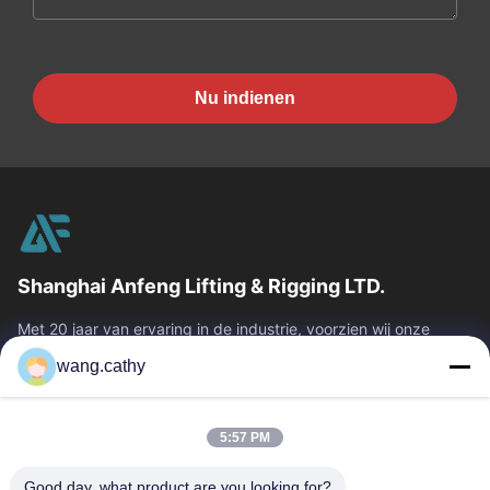
Nu indienen
Shanghai Anfeng Lifting & Rigging LTD.
Met 20 jaar van ervaring in de industrie, voorzien wij onze
klanten van premie die & producten en douane-ontworpen het
wang.cathy
opheffen oplossingen...
Snelle Links
5:57 PM
Huis
Producten
Video's
Ongeveer Ons
Good day, what product are you looking for?