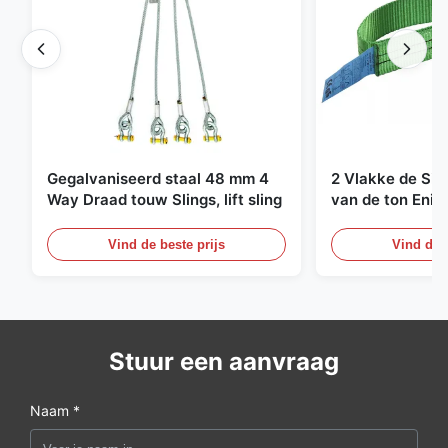
Gegalvaniseerd staal 48 mm 4
2 Vlakke de Sin
Way Draad touw Slings, lift sling
van de ton Enig
Eindeloze Ophef
Vind de beste prijs
Vind de b
Stuur een aanvraag
Naam *