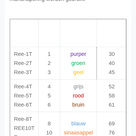
W.L.L
Diameter
Mi
code
Kleur
ton
mm
m
Ree-1T
1
purper
30
Ree-2T
2
groen
40
Ree-3T
3
geel
45
Ree-4T
4
grijs
52
Ree-5T
5
rood
58
Ree-6T
6
bruin
61
Ree-8T
8
blauw
69
REE10T
10
sinaasappel
76