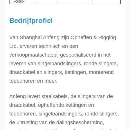
Ree-
12
sinaasappel
85
12T
Bedrijfprofiel
Ree-
15T
15
sinaasappel
96
Van Shanghai Anfeng-zijn Opheffen & Rigging
Ree-
20
sinaasappel
112
Ltd. ervaren technisch en een
20T
30
sinaasappel
138
verkoopmaatschappij gespecialiseerd in het
Ree-
leveren van singelbandslingers, ronde slingers,
30T
draadkabel en slingers, kettingen, monterend
Ree-
toebehoren en meer.
50T
Anfeng levert staalkabels, de slingers van de
Ree-
50
sinaasappel
192
draadkabel, opheffende kettingen en
100T
100
sinaasappel
200
toebehoren, singelbandslingers, ronde slingers,
Ree-
300
sinaasappel
450
de uitrusting van de dalingsbescherming,
300T
500
sinaasappel
500