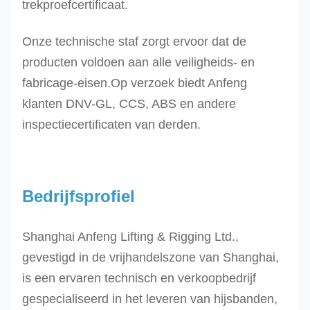
trekproefcertificaat.
10T
150
12.0
bruin
1.5
DES-
150 180
Onze technische staf zorgt ervoor dat de
12T
200
producten voldoen aan alle veiligheids- en
DES-
fabricage-eisen.Op verzoek biedt Anfeng
16T
200 240
klanten DNV-GL, CCS, ABS en andere
16.0
blauw
2.0
DES-
240
inspectiecertificaten van derden.
20.0
oranje
2.0
20T
250 300 -
24.0
oranje
2.0
DES-
300 - -
24T
Bedrijfsprofiel
Andere maten kunnen op aanvraag geproduceerd
Shanghai Anfeng Lifting & Rigging Ltd.,
gevestigd in de vrijhandelszone van Shanghai,
is een ervaren technisch en verkoopbedrijf
gespecialiseerd in het leveren van hijsbanden,