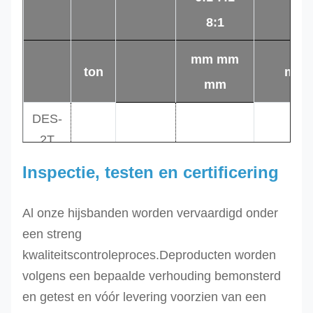
8:1
mm mm
ton
m
mm
DES-
2T
2.0
Purper
25 30 50
0,5
DES-
Inspectie, testen en certificering
4.0
groente
50 60 65
1.0
4T
6.0
geel
75 90 90
1.0
DES-
Al onze hijsbanden worden vervaardigd onder
6T
een streng
kwaliteitscontroleproces.De
producten worden
DES-
100 120
volgens een bepaalde verhouding bemonsterd
8T
120
8.0
grijs
1.5
en getest en vóór levering voorzien van een
DES-
125 150
10.0
rood
1.5