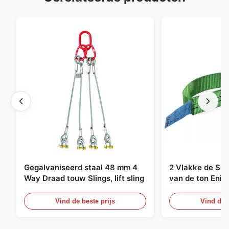
Gegalvaniseerd staal 48 mm 4
2 Vlakke de Sin
Way Draad touw Slings, lift sling
van de ton Enig
Eindeloze Ophef
Vind de beste prijs
Vind de b