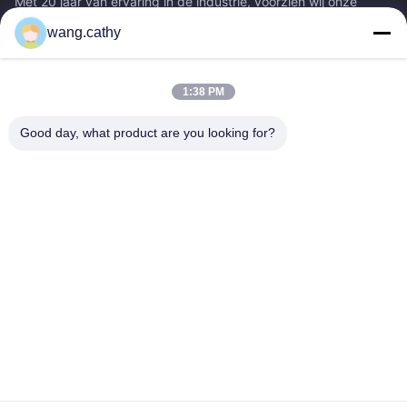
Met 20 jaar van ervaring in de industrie, voorzien wij onze
klanten van premie die & producten en douane-ontworpen het
wang.cathy
opheffen oplossingen...
Snelle Links
1:38 PM
Huis
Producten
Video's
Ongeveer Ons
Good day, what product are you looking for?
Fabrieksreis
Kwaliteitscontrole
Contacteer Ons
Nieuws
Gevallen
Neem Contact Met Ons Op
0086-21-13802941278
0086-21-61766112
info@anfeng-chain.com
Auteursrecht © 2021-2026 Shanghai Anfeng Lifting & Rigging LTD.. Alle