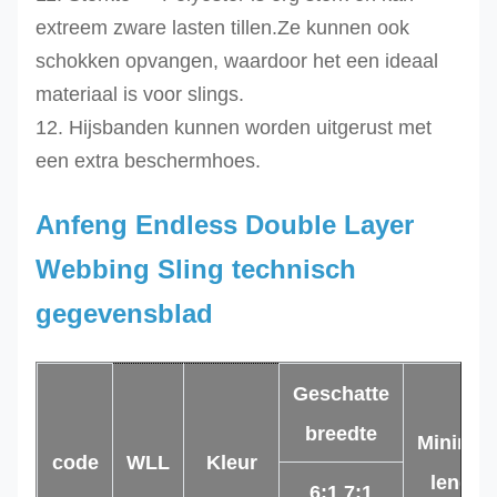
extreem zware lasten tillen.Ze kunnen ook
schokken opvangen, waardoor het een ideaal
materiaal is voor slings.
12. Hijsbanden kunnen worden uitgerust met
een extra beschermhoes.
Anfeng Endless Double Layer
Webbing Sling technisch
gegevensblad
Geschatte
breedte
Minimal
code
WLL
Kleur
lengte
6:1 7:1