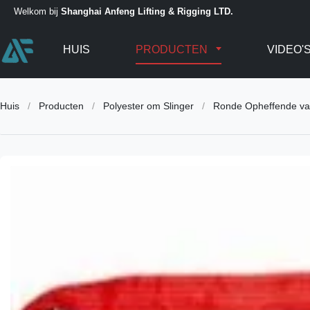
Welkom bij
Shanghai Anfeng Lifting & Rigging LTD.
HUIS
PRODUCTEN
VIDEO'
Huis
/
Producten
/
Polyester om Slinger
/
Ronde Opheffende van