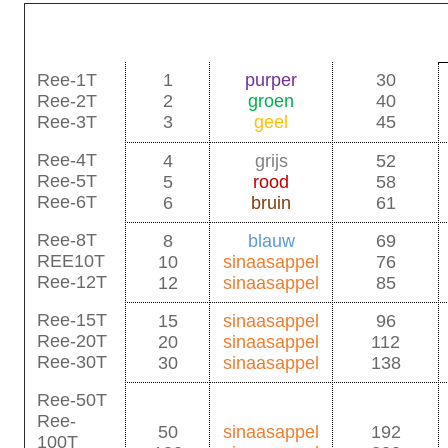
W.L.L
Diameter
code
Kleur
ton
mm
Ree-1T
1
purper
30
Ree-2T
2
groen
40
Ree-3T
3
geel
45
Ree-4T
4
grijs
52
Ree-5T
5
rood
58
Ree-6T
6
bruin
61
Ree-8T
8
blauw
69
REE10T
10
sinaasappel
76
Ree-12T
12
sinaasappel
85
Ree-15T
15
sinaasappel
96
Ree-20T
20
sinaasappel
112
Ree-30T
30
sinaasappel
138
Ree-50T
Ree-
50
sinaasappel
192
100T