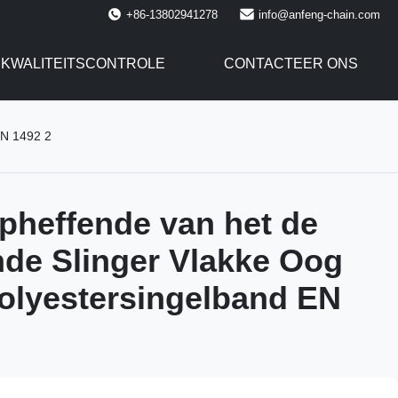
+86-13802941278
info@anfeng-chain.com
KWALITEITSCONTROLE
CONTACTEER ONS
EN 1492 2
heffende van het de
de Slinger Vlakke Oog
olyestersingelband EN