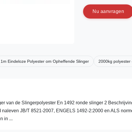
N
u
a
a
n
v
r
a
g
e
n
1m Eindeloze Polyester om Opheffende Slinger
2000kg polyester 
er van de Slingerpolyester En 1492 ronde slinger 2 Beschrijvin
gd naleven JB/T 8521-2007, ENGELS 1492-2:2000 en ALS nor
in ...