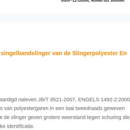
Inch~12-Duim, 40mm tot 300mm
 singelbandslinger van de Slingerpolyester En
aardigd naleven
JB/T 8521-2007, ENGELS 1492-2:2000
s van polyestergaren in een taai tweedraads geweven
ie
de slinger geven grotere weerstand tegen schuring die
 identificatie.