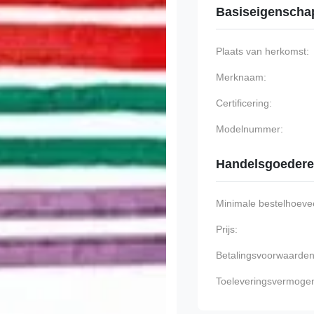
Basiseigenscha
Plaats van herkomst:
Merknaam:
Certificering:
Modelnummer:
Handelsgoeder
Minimale bestelhoevee
Prijs:
Betalingsvoorwaarden
Toeleveringsvermoge