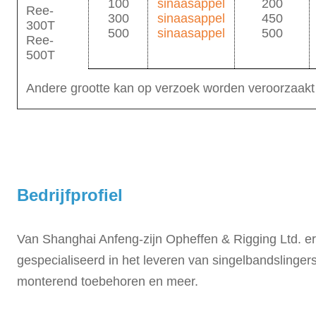
100
sinaasappel
200
Ree-
300
sinaasappel
450
300T
500
sinaasappel
500
Ree-
500T
Andere grootte kan op verzoek worden veroorzaakt
Bedrijfprofiel
Van Shanghai Anfeng-zijn Opheffen & Rigging Ltd. e
gespecialiseerd in het leveren van singelbandslingers
monterend toebehoren en meer.