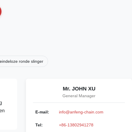
eindeloze ronde slinger
Mr. JOHN XU
General Manager
g
men
E-mail:
info@anfeng-chain.com
Tel:
+86-13802941278