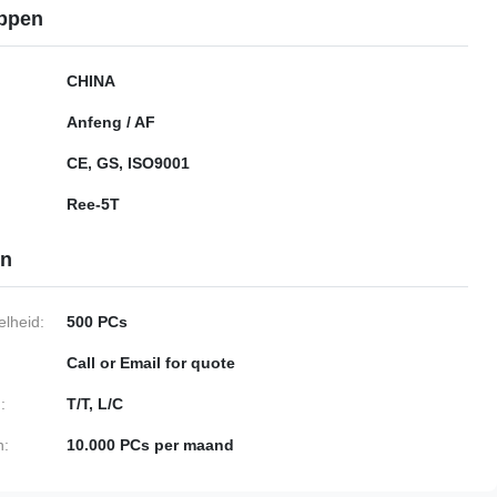
ppen
CHINA
Anfeng / AF
CE, GS, ISO9001
Ree-5T
en
lheid:
500 PCs
Call or Email for quote
:
T/T, L/C
n:
10.000 PCs per maand