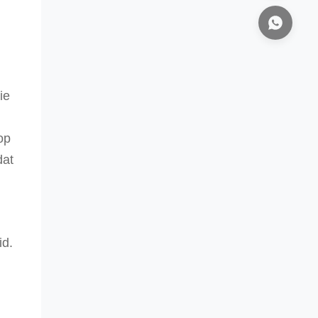
ie
op
dat
id.