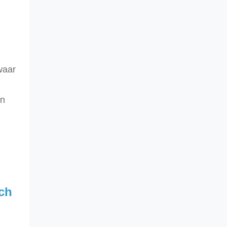
waar
en
ch