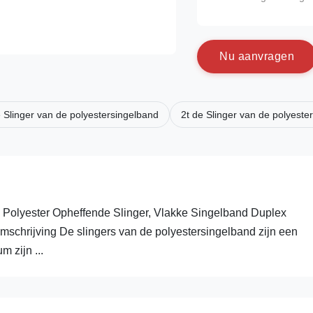
N
u
a
a
n
v
r
a
g
e
n
e Slinger van de polyestersingelband
2t de Slinger van de polyeste
 Polyester Opheffende Slinger, Vlakke Singelband Duplex
schrijving De slingers van de polyestersingelband zijn een
m zijn ...