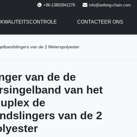
+86-13802941278
info@anfeng-chain.com
KWALITEITSCONTROLE
CONTACTEER ONS
gelbandslingers van de 2 Meterspolyester
inger van de de
rsingelband van het
Duplex de
ndslingers van de 2
lyester