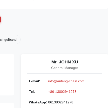
rsingelband
Mr. JOHN XU
General Manager
E-mail:
info@anfeng-chain.com
Tel:
+86-13802941278
WhatsApp:
8613802941278