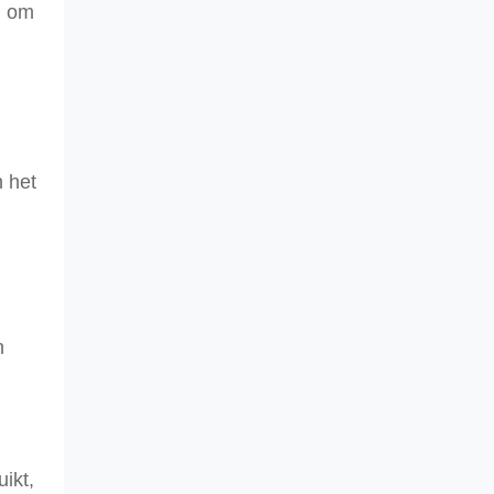
n om
 het
.
n
ikt,