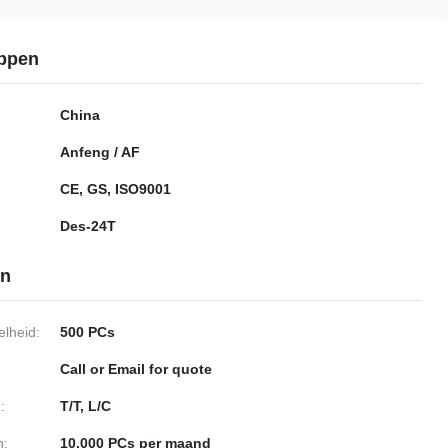
ppen
China
Anfeng / AF
CE, GS, ISO9001
Des-24T
en
lheid:
500 PCs
Call or Email for quote
:
T/T, L/C
n:
10.000 PCs per maand