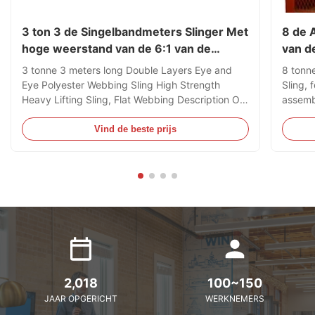
3 ton 3 de Singelbandmeters Slinger Met
8 de 
hoge weerstand van de 6:1 van de
van d
Dubbele Vouw
Kabel
3 tonne 3 meters long Double Layers Eye and
8 tonn
Eye Polyester Webbing Sling High Strength
Sling, 
Heavy Lifting Sling, Flat Webbing Description Our
assembl
Double Layers Eye and Eye Webbing Slings are
Contain
manufactured and supplied in accordance to EN
mainly 
Vind de beste prijs
1492-1:2000, AS 1353.1-1997 or JB/T 8521-
much di
2007 Standards which stipulates ...
only be
2,018
100~150
JAAR OPGERICHT
WERKNEMERS