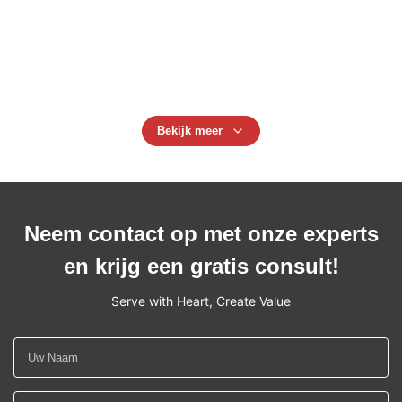
12 ton Dubbele Lagen 2.2m 300mm de Slinger van de
Polyestersingelband
Drie lagen 9000 kg polyester webbing Sling, 150 mm
breed webbing Sling Oog en oog
Bekijk meer
Neem contact op met onze experts
en krijg een gratis consult!
Serve with Heart, Create Value