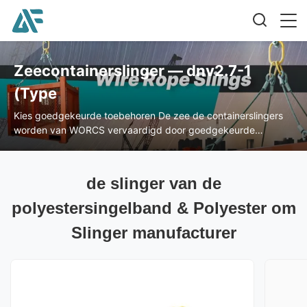
Zeecontainerslinger — dnv2.7-1
(Type
Kies goedgekeurde toebehoren De zee de containerslingers
worden van WORCS vervaardigd door goedgekeurde
ondernemingen en brievenringen, aluminiummetalen kappen
en staalmetalen kappen, draadkabels en sluitingen.
de slinger van de
polyestersingelband & Polyester om
Slinger manufacturer