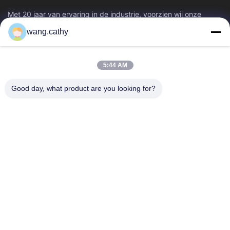
Met 20 jaar van ervaring in de industrie, voorzien wij onze
klanten van premie die & producten en douane-ontworpen het
wang.cathy
opheffen oplossingen...
Snelle Links
5:44 AM
Huis
Producten
Video's
Ongeveer Ons
Good day, what product are you looking for?
Fabrieksreis
Kwaliteitscontrole
Contacteer Ons
Nieuws
Gevallen
Neem Contact Met Ons Op
+86-21-13802941278
+86-21-61766112
info@anfeng-chain.com