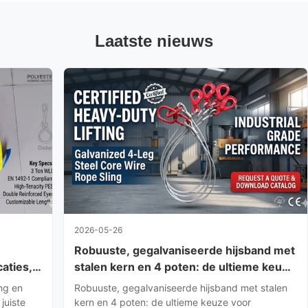
Laatste nieuws
2026-05-26
Robuuste, gegalvaniseerde hijsband met
aties,
stalen kern en 4 poten: de ultieme keuze
voor gecertificeerd industrieel hijsen
ing en
Robuuste, gegalvaniseerde hijsband met stalen
juiste
kern en 4 poten: de ultieme keuze voor