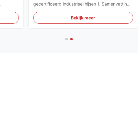
gecertificeerd industrieel hijsen 1. Samenvatting
griteit van
Als het gaat om risicovolle industriële tuigage:
een premieDraadkabelslingeris de ultieme
Bekijk meer
isbaar
hoeksteen van veiligheid op locatie en
mechanische efficiëntie. Shanghai ...
Meer producten
4 ton breedte 120 mm Eénlaag zware ophefbanden grijze
polyesterbanden
Aangepaste Eindeloze Polyesterslinger voor Zware het
Opheffen Oplossingen Dubbele Lagen 10 Ton
1000KG 8:1 50mm Oog en van het Oog Vlakke Web
Opheffende Slingers