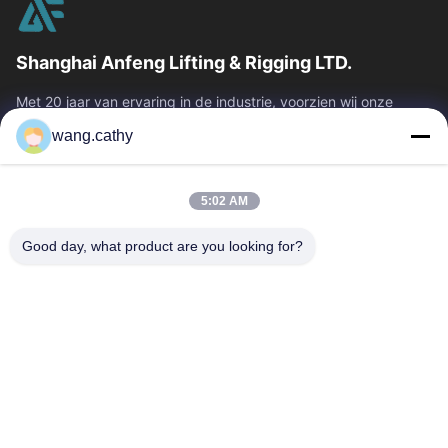
Shanghai Anfeng Lifting & Rigging LTD.
Met 20 jaar van ervaring in de industrie, voorzien wij onze
klanten van premie die & producten en douane-ontworpen het
wang.cathy
opheffen oplossingen...
Snelle Links
5:02 AM
Huis
Producten
Video's
Ongeveer Ons
Good day, what product are you looking for?
Fabrieksreis
Kwaliteitscontrole
Contacteer Ons
Nieuws
Gevallen
Neem Contact Met Ons Op
0086-21-13802941278
0086-21-61766112