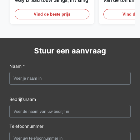
Way Draad touw Slings, lift sling
van de ton Enig
Eindeloze Ophef
Vind de beste prijs
Vind de b
Stuur een aanvraag
Naam *
Bedrijfsnaam
Telefoonnummer